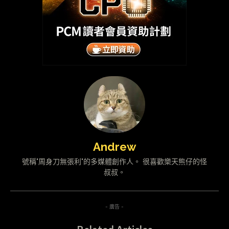
Andrew
號稱"周身刀無張利"的多媒體創作人。 很喜歡樂天熊仔的怪
叔叔。
- 廣告 -