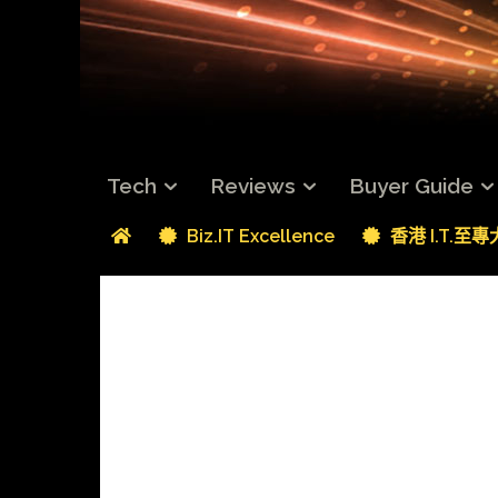
Tech
Reviews
Buyer Guide
Biz.IT Excellence
香港 I.T.至