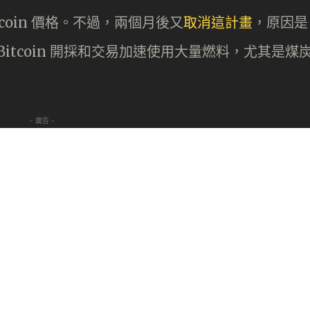
itcoin 價格。不過，兩個月後又
取消這計畫
，原因是
Bitcoin 開採和交易加速使用大量燃料，尤其是煤
- 廣告 -