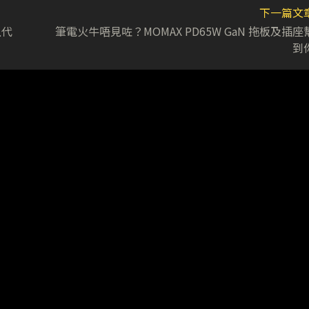
下一篇文
上代
筆電火牛唔見咗？MOMAX PD65W GaN 拖板及插座
到