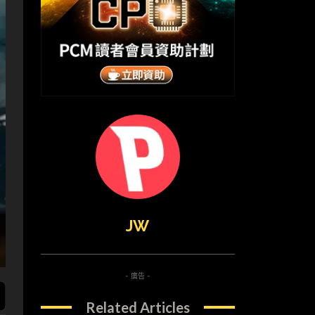
JW
- 廣告 -
Related Articles