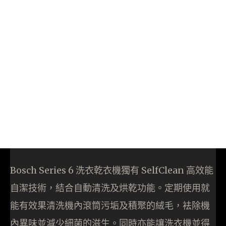
Bosch Series 6 洗衣乾衣機獨有 SelfClean 高效能
自潔技術，結合自動清洗及烘乾功能。定期使用就
能有效果清洗機內滾筒污垢及積聚的絨毛，袪除機
內異味並減少細菌的滋生。同時亦能讓洗衣機並得