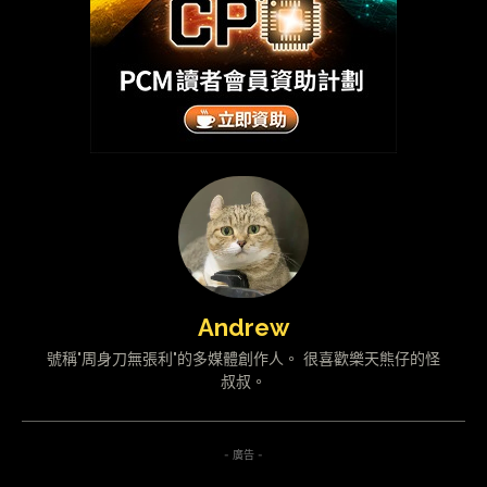
Andrew
號稱"周身刀無張利"的多媒體創作人。 很喜歡樂天熊仔的怪
叔叔。
- 廣告 -