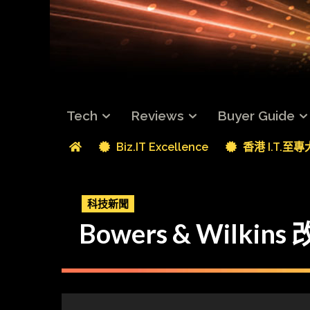
Tech
Reviews
Buyer Guide
Biz.IT Excellence
香港 I.T.至
科技新聞
Bowers & Wilkin