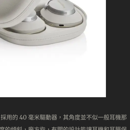
2 採用的 40 毫米驅動器，其角度並不似一般耳機那
2 度的傾斜，廠方指，有關的設計能讓耳機和耳膜保