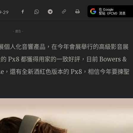
在 Google
9-29
緊貼《PCM》消息
- 廣告 -
近年積極發展個人化音響產品，在今年會展舉行的高級影音展
的 Px8 都獲得用家的一致好評，日前 Bowers &
7 S2e，還有全新酒紅色版本的 Px8，相信今年要揀聖