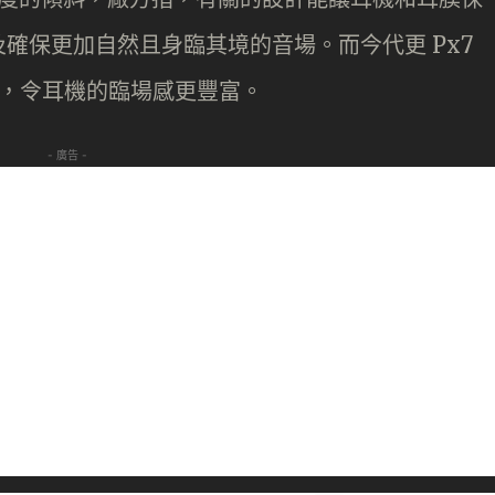
確保更加自然且身臨其境的音場。而今代更 Px7
.4 度，令耳機的臨場感更豐富。
- 廣告 -