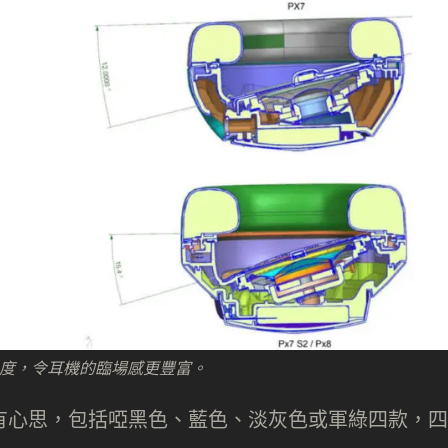
15.4 度，令耳機的臨場感更豐富。
亦很有心思，包括啞黑色、藍色、淡灰色或軍綠四款，四