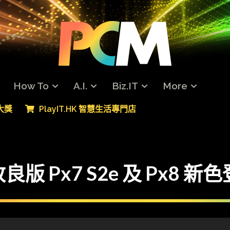
How To
A.I.
Biz.IT
More
專大獎
PlayIT.HK 智慧生活專門店
s 改良版 Px7 S2e 及 Px8 新