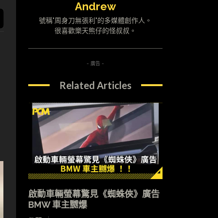
Andrew
號稱"周身刀無張利"的多媒體創作人。
很喜歡樂天熊仔的怪叔叔。
- 廣告 -
Related Articles
啟動車輛螢幕驚見《蜘蛛俠》廣告
BMW 車主嬲爆