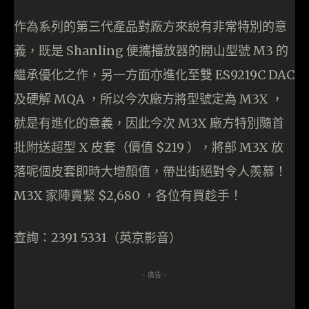
作為系列的第三代產品對廠方來說有非常特別的意
義，既是 Shanling 便攜播放器的開山型號 M3 的
繼承優化之作，另一方面亦進化至雙 ES9219C DAC
及硬解 MQA ，所以今次廠方將型號定為 M3X ，
就是有進化的意義，因此今次 M3X 廠方特別隨首
批附送超型 X 皮套（價值 $219 ），將部 M3X 放
落呢個皮套即時大增顏值，帶出街絕對令人羨慕！
M3X 家陣賣緊 $2,680 ，各位有買趁手！
查詢：2391 5331（英京影音）
- 廣告 -