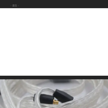
- 廣告 -