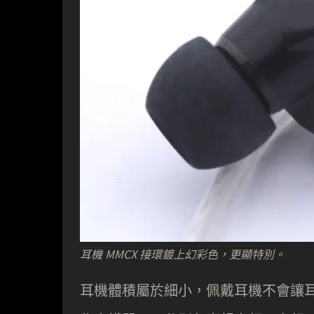
耳機 MMCX 接環鍍上幻彩色，更顯特別。
耳機體積屬於細小，佩戴耳機不會讓耳