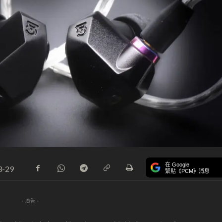
在 Google
3-29
緊貼《PCM》消息
- 廣告 -