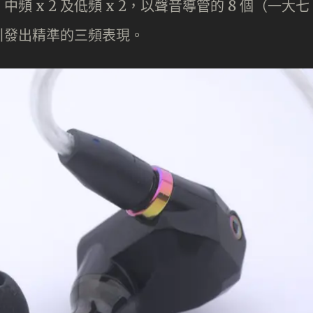
 x 2 及低頻 x 2，以聲音導管的 8 個（一大七
引發出精準的三頻表現。