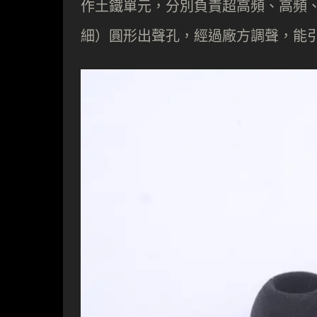
作土鐵單元，分別負責超高頻、高頻、中頻
細）圓形出聲孔，經過廠方調聲，能