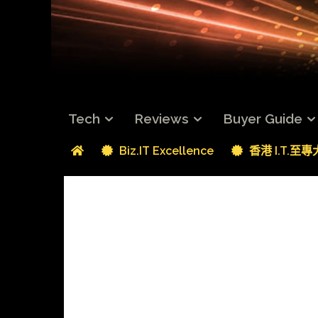
Tech
Reviews
Buyer Guide
Biz.IT Excellence
香港 I.T.至