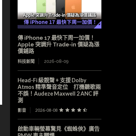
傳 iPhone 17 最快下周一加價！
Apple 突調升 Trade-in 價疑為漲
價鋪路
科技新聞
2026-08-09
Head-Fi 級靚聲 + 支援 Dolby
Atmos 精準聲音定位 打機聽歌兩
不誤！Audeze Maxwell 2 ANC 評
測
影音
2026-08-08
啟動車輛螢幕驚見《蜘蛛俠》廣告
BMW 車主嬲爆