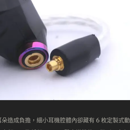
朵造成負擔，細小耳機腔體內卻藏有 6 枚定製式動