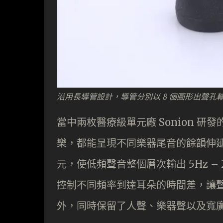
沿用長導管設計，導管分別以 8 個圓形出聲孔
當中兩枚醫療級單元廠 Sonion 
樂，都能呈現不同樂器尾音的餘韻伸
元，使低頻聲音整個層次輸出 5Hz – 2
控制不同頻率到達耳朵的時間差，讓
外，同時保留了人聲、樂器聲以及寬