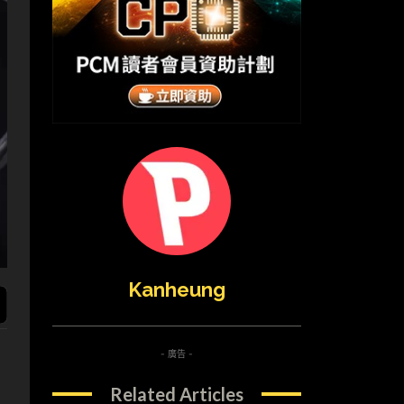
Kanheung
- 廣告 -
Related Articles