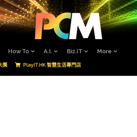
How To
A.I.
Biz.IT
More
專大獎
PlayIT.HK 智慧生活專門店