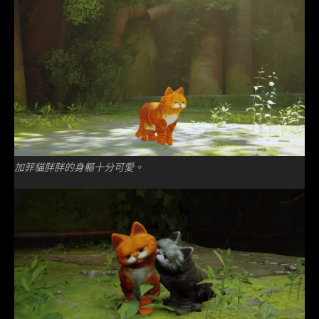
加菲貓胖胖的身軀十分可愛。