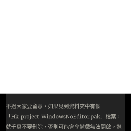
不過大家要留意，如果見到資料夾中有個
「Hk_project-WindowsNoEditor.pak」檔案，
就千萬不要刪除，否則可能會令遊戲無法開啟。遊