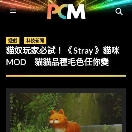
遊戲
科技新聞
貓奴玩家必試！《 Stray 》貓咪
MOD 貓貓品種毛色任你變