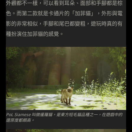
外觀都不一樣，可以看到耳朵、面部和手腳都是棕
色。而第二款就是卡通片的「加菲貓」，外形與電
影的非常相似，手腳和尾巴都變粗，遊玩時真的有
種扮演住加菲貓的感覺。
PoL Siamese 叫做暹羅貓，是東方短毛貓品種之一，在遊戲中的
還原度都頗高。