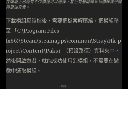
在論壇上已經有不少貓種可以選擇，甚至有些能夠令到貓咪樣子變
得更加真實。
下載模組壓縮檔後，需要把檔案解壓縮，把模組移
至 「C:\Program Files
(x86)\Steam\steamapps\common\Stray\Hk_p
roject\Content\Paks」（預設路徑）資料夾中，
然後開啟遊戲，就能成功使用到模組，不需要在遊
戲中選取模組。
- 廣告 -