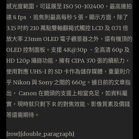
感光度範圍，可延展至 ISO 50-102400，最高連拍
達 8 fps ，追焦則最高每秒 5 張。顯示方面，除了
3.15 吋約 210 萬點雙軸翻揭式觸控 LCD 及 0.71 倍
放大率 23mm OLED 電子觀景器之外，還有機頂的
OLED 控制面板。支援 4K@30p 、全高清 60p 及
HD 120p 攝錄功能，擁有 CIPA 370 張的續航力，
使用對應 UHS-I 的 SD 卡作為儲存媒體，重量則介
乎 Nikon 與 Sony 之間的 660g。據日前的文章指
出， Canon 在鏡頭的支援上相當充足，如資料屬
實，現時就只剩下 R 的對焦效能、影像質素及價錢
等還需期待。
[row][double_paragraph]