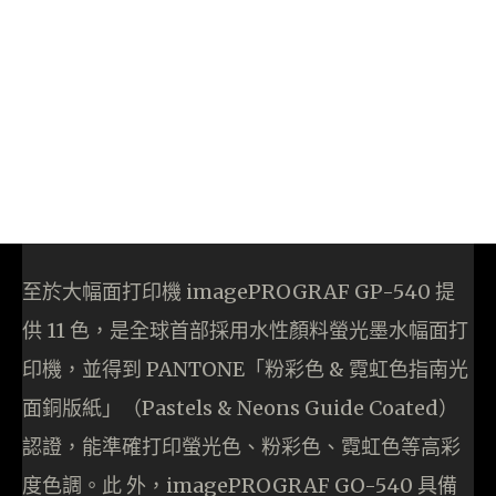
至於大幅面打印機 imagePROGRAF GP-540 提
供 11 色，是全球首部採用水性顏料螢光墨水幅面打
印機，並得到 PANTONE「粉彩色 & 霓虹色指南光
面銅版紙」（Pastels & Neons Guide Coated）
認證，能準確打印螢光色、粉彩色、霓虹色等高彩
度色調。此 外，imagePROGRAF GO-540 具備