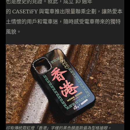
也是歷史的見證。就此，成立 10 週年
的 CASETiFY 與電車推出限量聯乘企劃，讓熱愛本
土情懷的用戶和電車迷，隨時感受電車帶來的獨特
風貌。
印有傳統霓虹燈「香港」字樣的黑色鏡面款最為型格搶眼。