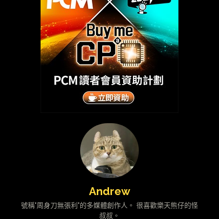
Andrew
號稱"周身刀無張利"的多媒體創作人。 很喜歡樂天熊仔的怪
叔叔。