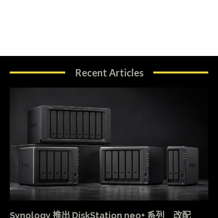
Recent Articles
Synology 推出 DiskStation neo+ 系列 改配