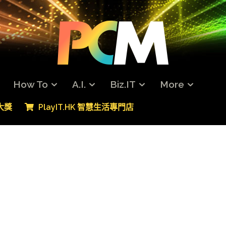
How To
A.I.
Biz.IT
More
專大獎
PlayIT.HK 智慧生活專門店