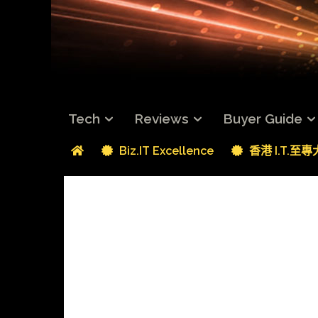
Tech
Reviews
Buyer Guide
Biz.IT Excellence
香港 I.T.至