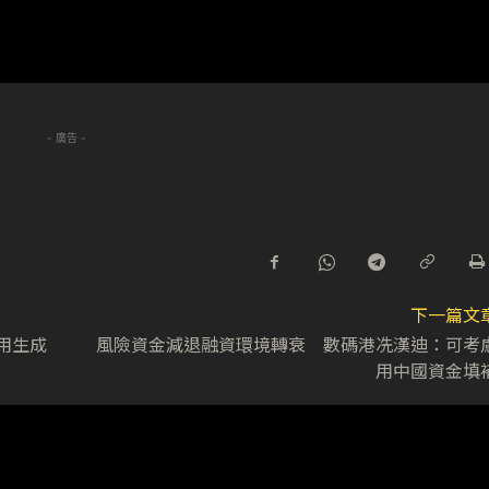
- 廣告 -
下一篇文
 用生成
風險資金減退融資環境轉衰 數碼港冼漢迪：可考
用中國資金填