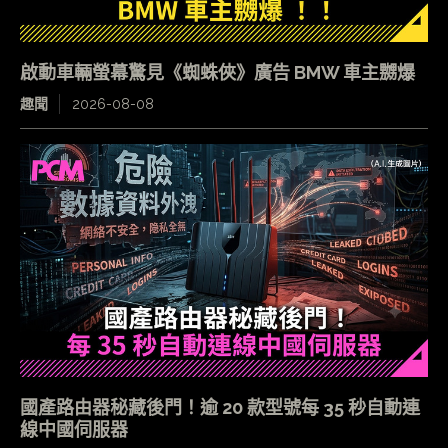
啟動車輛螢幕驚見《蜘蛛俠》廣告 BMW 車主嬲爆
趣聞
2026-08-08
國產路由器秘藏後門！逾 20 款型號每 35 秒自動連
線中國伺服器