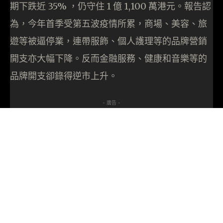
期下跌近 35% ，仍守住 1 億 1,100 萬港元。報告認
為，今年首季受第五波疫情所累，商場、美容、旅
遊等被逼停業，連帶服飾、個人護理等的品牌營銷
開支亦大幅下降。反而金融服務、健康和音樂等的
品牌開支卻錄得逆市上升。
- 廣告 -