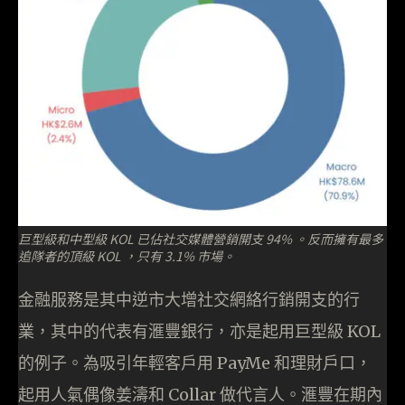
巨型級和中型級 KOL 已佔社交媒體營銷開支 94% 。反而擁有最多
追隊者的頂級 KOL ，只有 3.1% 市場。
金融服務是其中逆市大增社交網絡行銷開支的行
業，其中的代表有滙豐銀行，亦是起用巨型級 KOL
的例子。為吸引年輕客戶用 PayMe 和理財戶口，
起用人氣偶像姜濤和 Collar 做代言人。滙豐在期內