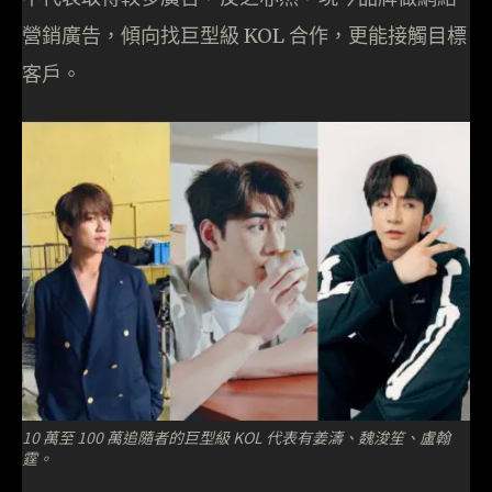
營銷廣告，傾向找巨型級 KOL 合作，更能接觸目標
客戶。
10 萬至 100 萬追隨者的巨型級 KOL 代表有姜濤、魏浚笙、盧翰
霆。