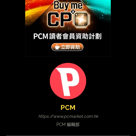
PCM
https://www.pcmarket.com.hk
PCM 編輯部