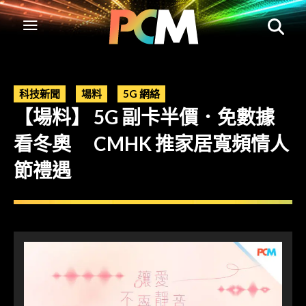
科技新聞
場料
5G 網絡
【場料】 5G 副卡半價．免數據
看冬奧 CMHK 推家居寬頻情人
節禮遇