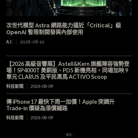
次世代模型 Astra 網路能力逼近「Critical」級
OpenAI 暫限制開發與內部使用
A.I.
2026-08-10
【2026 高級音響展】Astell&Kern 旗艦陣容強勢登
場！SP4000T 黃銅版、PD5 新機亮相，同場加映 9
單元 CLARUS 及平民黑馬 ACTIVO Scoop
科技新聞
2026-08-09
傳 iPhone 17 最快下周一加價！Apple 突調升
Trade-in 價疑為漲價鋪路
科技新聞
2026-08-09
- 廣告 -