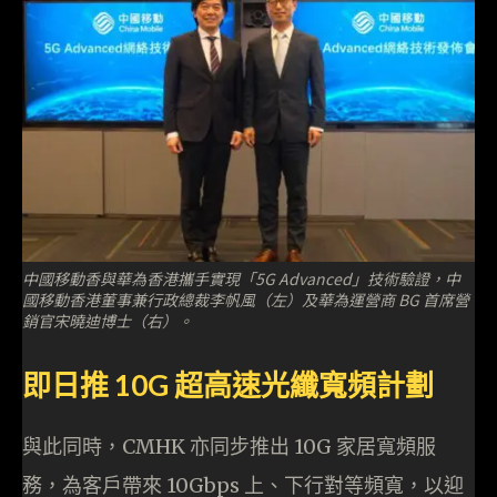
中國移動香與華為香港攜手實現「5G Advanced」技術驗證，中
國移動香港董事兼行政總裁李帆風（左）及華為運營商 BG 首席營
銷官宋曉迪博士（右）。
即日推 10G 超高速光纖寬頻計劃
與此同時，CMHK 亦同步推出 10G 家居寬頻服
務，為客戶帶來 10Gbps 上、下行對等頻寬，以迎