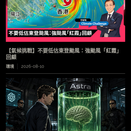
【氣候挑戰】不要低估東登颱風：強颱風「紅霞」
回顧
環境
2026-08-10