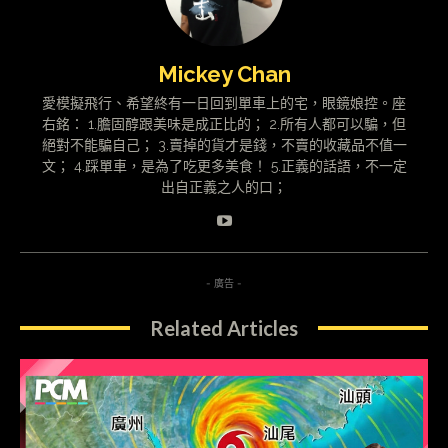
Mickey Chan
愛模擬飛行、希望終有一日回到單車上的宅，眼鏡娘控。座
右銘： 1.膽固醇跟美味是成正比的； 2.所有人都可以騙，但
絕對不能騙自己； 3.賣掉的貨才是錢，不賣的收藏品不值一
文； 4.踩單車，是為了吃更多美食！ 5.正義的話語，不一定
出自正義之人的口；
- 廣告 -
Related Articles