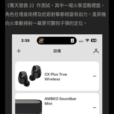
《驚天營救 2》作測試，其中一場火車混戰裡面，
角色在埋身肉搏及近距射擊都相當有迫力。直昇機
向火車數掃射一幕更可聽到子彈的定位。