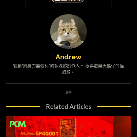
Andrew
號稱"周身刀無張利"的多媒體創作人。 很喜歡樂天熊仔的怪
叔叔。
- 廣告 -
Related Articles