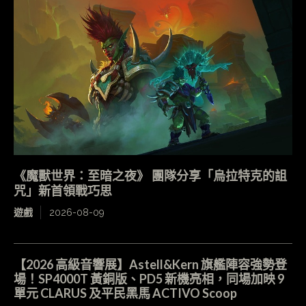
《魔獸世界：至暗之夜》 團隊分享「烏拉特克的詛
咒」新首領戰巧思
遊戲
2026-08-09
【2026 高級音響展】Astell&Kern 旗艦陣容強勢登
場！SP4000T 黃銅版、PD5 新機亮相，同場加映 9
單元 CLARUS 及平民黑馬 ACTIVO Scoop