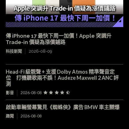
傳 iPhone 17 最快下周一加價！Apple 突調升
Trade-in 價疑為漲價鋪路
科技新聞
2026-08-09
Head-Fi 級靚聲 + 支援 Dolby Atmos 精準聲音定
位 打機聽歌兩不誤！Audeze Maxwell 2 ANC 評
測
影音
2026-08-08
啟動車輛螢幕驚見《蜘蛛俠》廣告 BMW 車主嬲爆
趣聞
2026-08-08