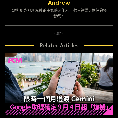
Andrew
號稱"周身刀無張利"的多媒體創作人。 很喜歡樂天熊仔的怪
叔叔。
- 廣告 -
Related Articles