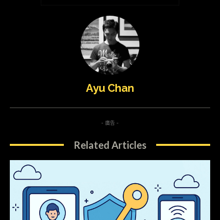
Ayu Chan
- 廣告 -
Related Articles