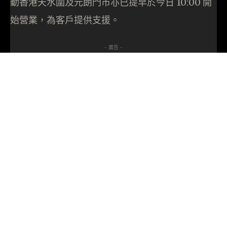
動香港天水圍及元朗門市亦已提早於今日 10:00 開
始營業，為客戶提供支援。
- 廣告 -