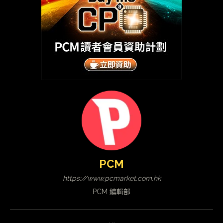
PCM
https://www.pcmarket.com.hk
PCM 編輯部