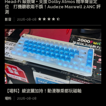
Head-Fi 級靚聲 + 支援 Dolby Atmos 精準聲音定
位 打機聽歌兩不誤！Audeze Maxwell 2 ANC 評
測
影音
2026-08-08
【場料】綾波麗加持！動漫聯乘都玩磁軸
場料
2026-08-08