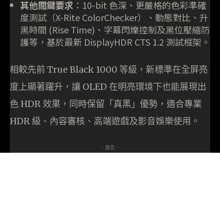
其他關鍵要求
：10-bit 色深、更嚴格的色彩準確
度測試（X-Rite ColorChecker）、動態對比、升
黑時間 (Rise Time)、字幕閃爍控制及黑位壓縮防
護等，基於最新 DisplayHDR CTS 1.2 測試框架。
相較先前 True Black 1000 等級，新標準在全屏亮
度上顯著躍升，讓 OLED 在明亮環境下也能展現出
色 HDR 效果，同時保留「真黑」優勢，適合專業
HDR 級、內容審核、高端遊戲及影音娛樂使用。
- 廣告 -