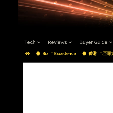
Tech
Reviews
Buyer Guide
Biz.IT Excellence
香港 I.T.至