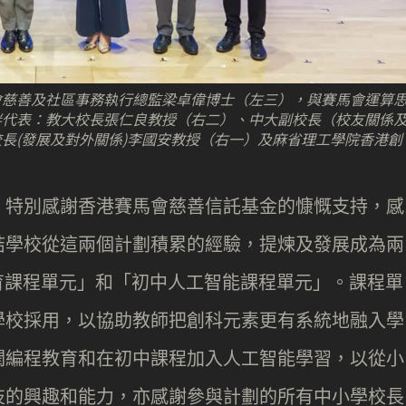
會慈善及社區事務執行總監梁卓偉博士（左三），與賽馬會運算
伴代表：教大校長張仁良教授（右二）、中大副校長（校友關係
長(發展及對外關係)李國安教授（右一）及麻省理工學院香港創
，特別感謝香港賽馬會慈善信託基金的慷慨支持，感
結學校從這兩個計劃積累的經驗，提煉及發展成為兩
育課程單元」和「初中人工智能課程單元」。課程單
學校採用，以協助教師把創科元素更有系統地融入學
潤編程教育和在初中課程加入人工智能學習，以從小
技的興趣和能力，亦感謝參與計劃的所有中小學校長