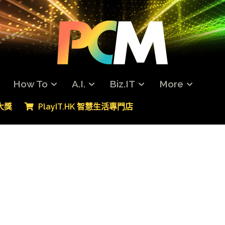
How To
A.I.
Biz.IT
More
專大獎
PlayIT.HK 智慧生活專門店