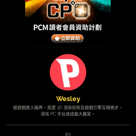
Wesley
經遊戲進入腦界，見證 3D 渲染技術及遊戲引擎互相進步，
深信 PC 平台或成最大贏家。
- 廣告 -