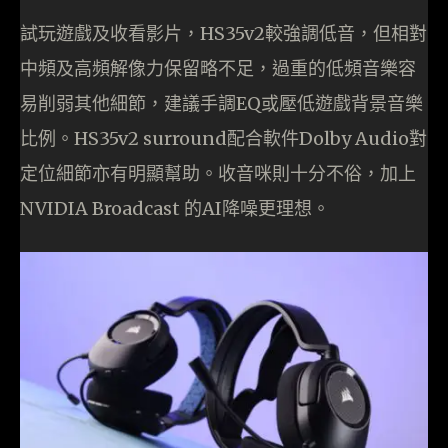
試玩遊戲及收看影片，HS35v2較強調低音，但相對
中頻及高頻解像力保留略不足，過重的低頻音樂容
易削弱其他細節，建議手調EQ或壓低遊戲背景音樂
比例。HS35v2 surround配合軟件Dolby Audio對
定位細節亦有明顯幫助。收音咪則十分不俗，加上
NVIDIA Broadcast 的AI降噪更理想。