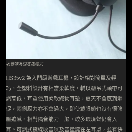
收音咪為固定鐵線式
HS35v2 為入門級遊戲耳機，設計相對簡單及輕
巧，全塑料設計有相當柔軟度，輔以懸吊式頭帶可
調高低，耳罩使用柔軟織物耳墊，夏天不會感到焗
促，兩側壓力亦不會過大，即使戴眼鏡也沒有很強
壓迫感。相對隔音能力一般，較多環境聲仍會入
耳。可調式鐵線收音咪及音量鍵在左耳罩，並有快