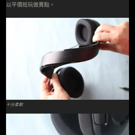
以平價抵玩做賣點。
十分柔軟