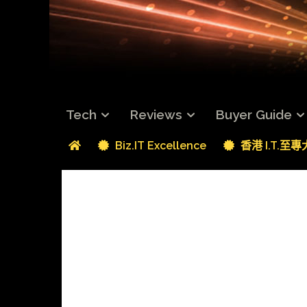
Tech
Reviews
Buyer Guide
Biz.IT Excellence
香港 I.T.至