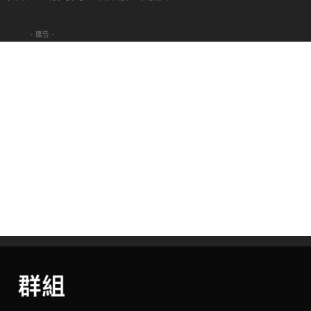
- 廣告 -