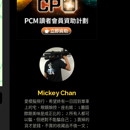
Mickey Chan
愛模擬飛行、希望終有一日回到單車
上的宅，眼鏡娘控。座右銘： 1.膽固
醇跟美味是成正比的； 2.所有人都可
以騙，但絕對不能騙自己； 3.賣掉的
貨才是錢，不賣的收藏品不值一文；