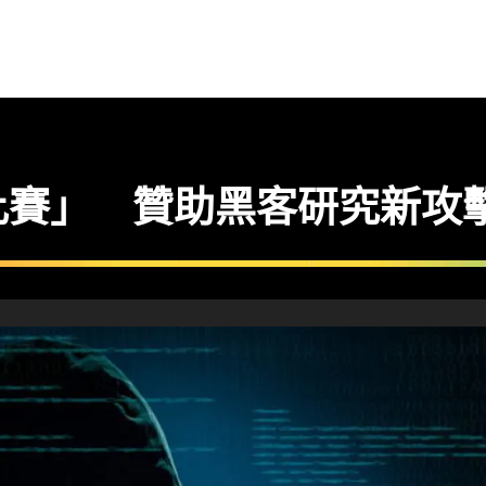
比賽」 贊助黑客研究新攻