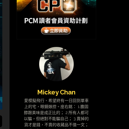
Mickey Chan
愛模擬飛行、希望終有一日回到單車
上的宅，眼鏡娘控。座右銘： 1.膽固
醇跟美味是成正比的； 2.所有人都可
以騙，但絕對不能騙自己； 3.賣掉的
貨才是錢，不賣的收藏品不值一文；