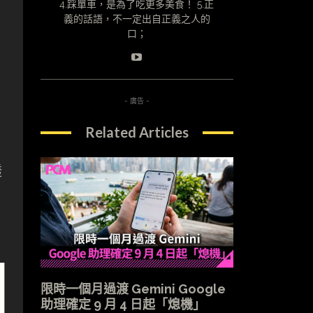
4.踩單車，是為了吃更多美食！ 5.正
義的話語，不一定出自正義之人的
口；
- 廣告 -
Related Articles
透
限時一個月過渡 Gemini Google
助理確定 9 月 4 日起「熄機」