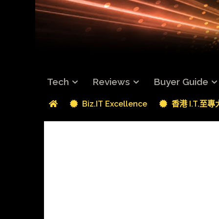
Tech
Reviews
Buyer Guide
Biz.IT Excellence
香港 I.T.至