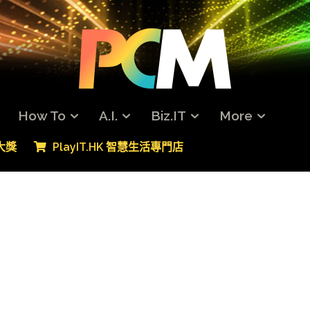
How To
A.I.
Biz.IT
More
專大獎
PlayIT.HK 智慧生活專門店