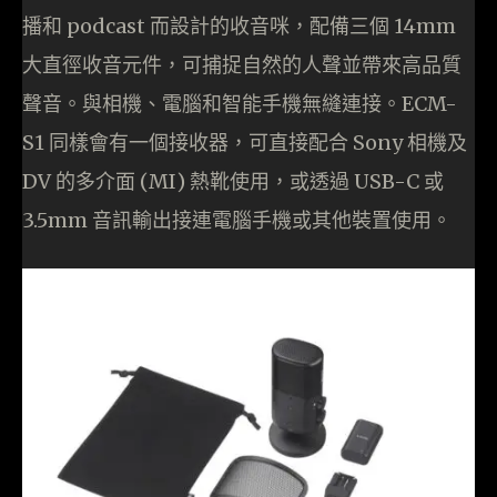
播和 podcast 而設計的收音咪，配備三個 14mm
大直徑收音元件，可捕捉自然的人聲並帶來高品質
聲音。與相機、電腦和智能手機無縫連接。ECM-
S1 同樣會有一個接收器，可直接配合 Sony 相機及
DV 的多介面 (MI) 熱靴使用，或透過 USB-C 或
3.5mm 音訊輸出接連電腦手機或其他裝置使用。