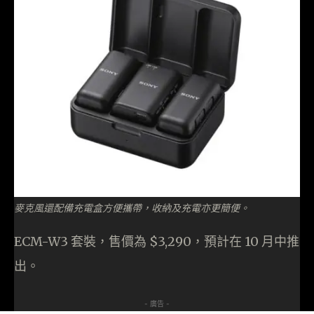
麥克風還配備充電盒方便攜帶，收納及充電亦更簡便。
ECM-W3 套裝，售價為 $3,290，預計在 10 月中推
出。
- 廣告 -