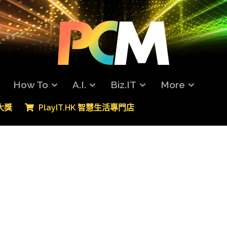
How To
A.I.
Biz.IT
More
專大獎
PlayIT.HK 智慧生活專門店