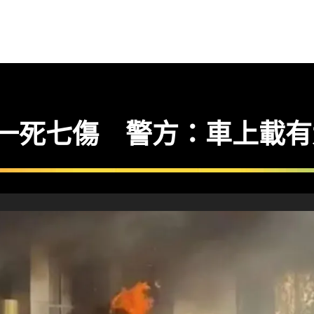
 爆炸釀一死七傷 警方：車上載