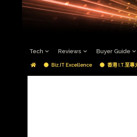
Tech
Reviews
Buyer Guide
Biz.IT Excellence
香港 I.T.至