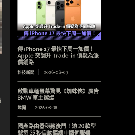
傳 iPhone 17 最快下周一加價！
Apple 突調升 Trade-in 價疑為漲
價鋪路
科技新聞
2026-08-09
廂
啟動車輛螢幕驚見《蜘蛛俠》廣告
BMW 車主嬲爆
傷
趣聞
2026-08-08
國產路由器秘藏後門！逾 20 款型
號每 35 秒自動連線中國伺服器