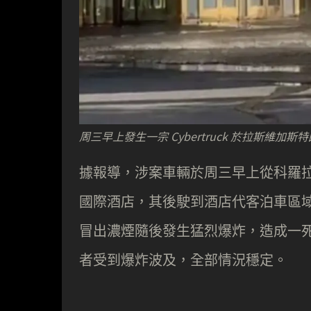
周三早上發生一宗 Cybertruck 於拉斯
據報導，涉案車輛於周三早上從科羅
國際酒店，其後駛到酒店代客泊車區域。約在
冒出濃煙隨後發生猛烈爆炸，造成一死七傷
者受到爆炸波及，全部情況穩定。