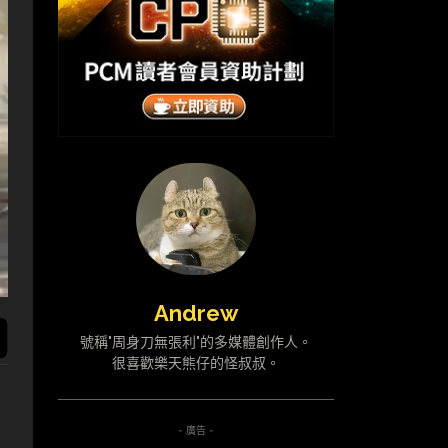
Andrew
號稱"周身刀無張利"的多媒體創作人。
很喜歡樂天熊仔的怪叔叔。
- 廣告 -