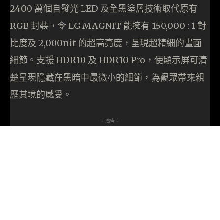
2400 萬個自發光 LED 及全黑塗層技術取代原有
RGB 封裝，令 LG MAGNIT 能擁有 150,000 : 1 對
比度及 2,000nit 的超高亮度，呈現超精細的畫面
細節。支援 HDR10 及 HDR10 Pro，使顯示屏可清
楚呈現隱藏在黑暗中最微小的細節，為觀眾帶來親
歷其境的感受。
- 廣告 -