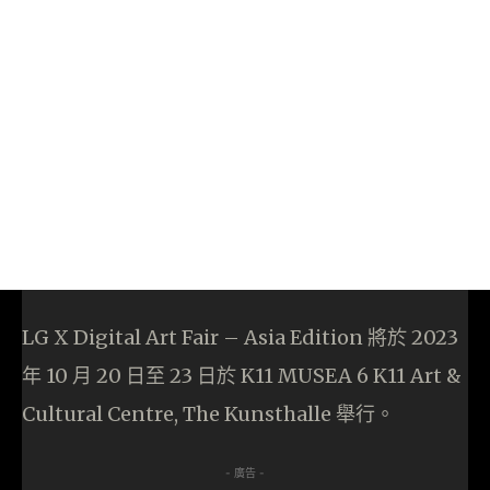
LG X Digital Art Fair – Asia Edition 將於 2023
年 10 月 20 日至 23 日於 K11 MUSEA 6 K11 Art &
Cultural Centre, The Kunsthalle 舉行。
- 廣告 -