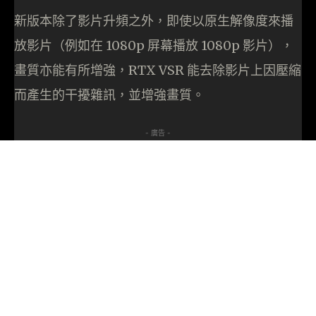
新版本除了影片升頻之外，即使以原生解像度來播
放影片（例如在 1080p 屏幕播放 1080p 影片），
畫質亦能有所增強，RTX VSR 能去除影片上因壓縮
而產生的干擾雜訊，並增強畫質。
- 廣告 -