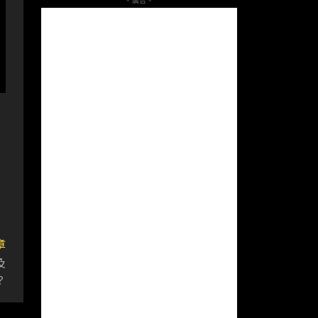
- 廣告 -
章
及
？