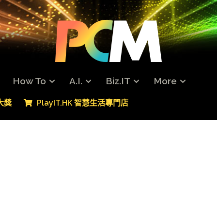
How To
A.I.
Biz.IT
More
專大獎
PlayIT.HK 智慧生活專門店