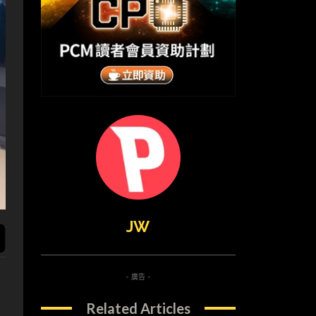
JW
- 廣告 -
Related Articles