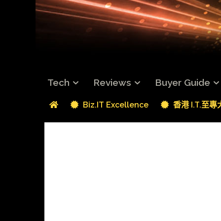
Tech
Reviews
Buyer Guide
Biz.IT Excellence
香港 I.T.至