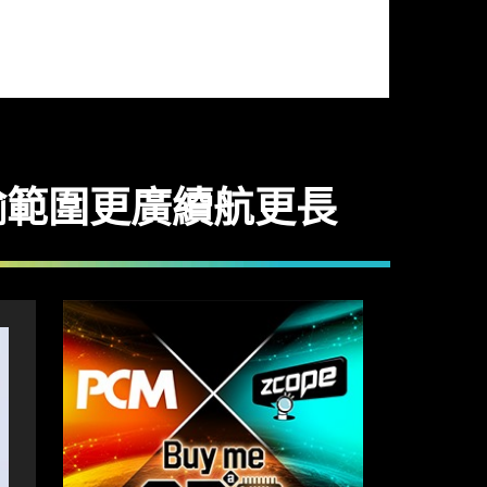
0 傳輸範圍更廣續航更長