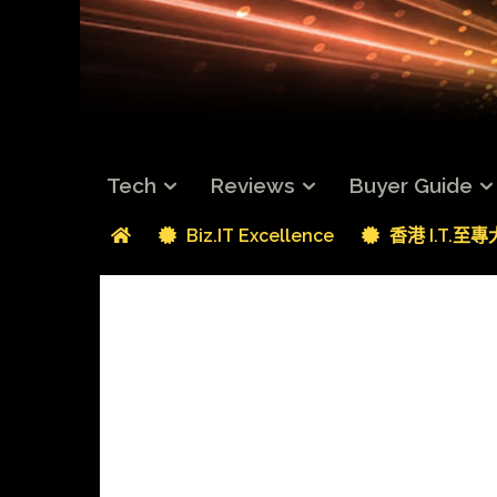
Tech
Reviews
Buyer Guide
Biz.IT Excellence
香港 I.T.至