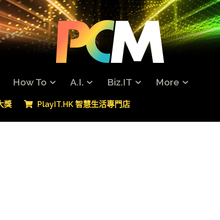
How To
A.I.
Biz.IT
More
專大獎
PlayIT.HK 智慧生活專門店