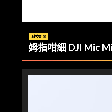
科技新聞
姆指咁細 DJI Mic