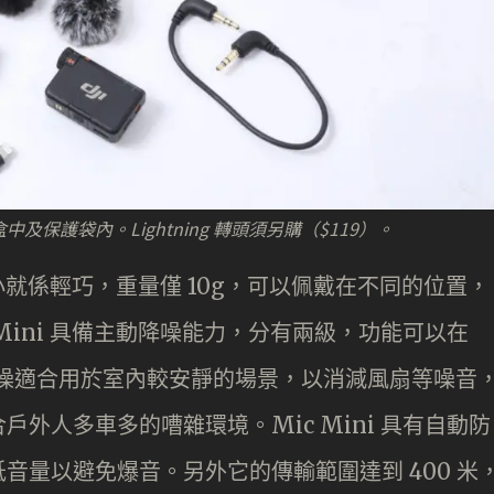
中及保護袋內。Lightning 轉頭須另購（$119）。
細小就係輕巧，重量僅 10g，可以佩戴在不同的位置，
Mini 具備主動降噪能力，分有兩級，功能可以在
主動降噪適合用於室內較安靜的場景，以消減風扇等噪音
外人多車多的嘈雜環境。Mic Mini 具有自動防
音量以避免爆音。另外它的傳輸範圍達到 400 米