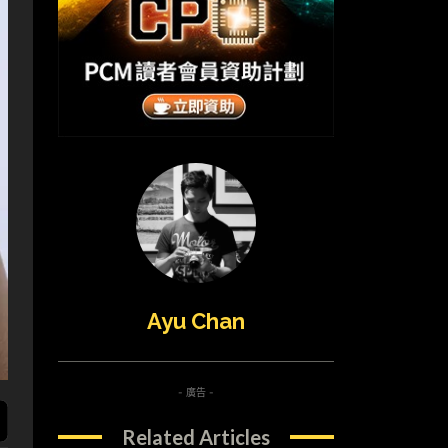
Ayu Chan
- 廣告 -
Related Articles