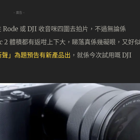
- 廣告 -
 Rode 或 DJI 收音咪四圍去拍片，不過無論係
 DJI Mic 2 體積都有返咁上下大，睇落真係幾礙眼，又好
啟新聲」為題預告有新產品出
，就係今次試用嘅 DJI