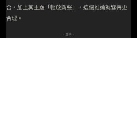
合，加上其主題「輕啟新聲」，這個推論就變得更
合理。
- 廣告 -