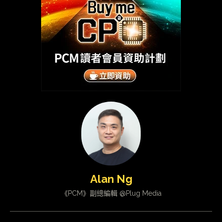
Alan Ng
《PCM》副總編輯 @Plug Media