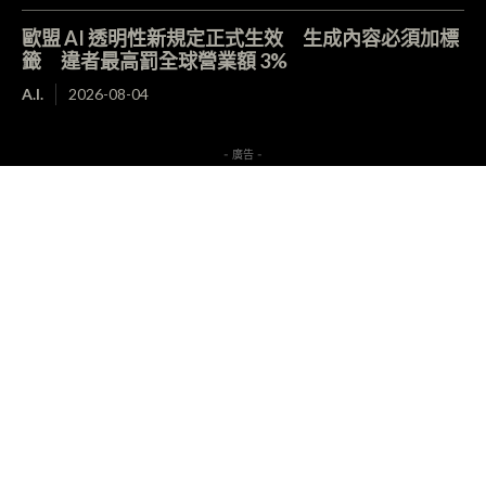
歐盟 AI 透明性新規定正式生效 生成內容必須加標
籤 違者最高罰全球營業額 3%
A.I.
2026-08-04
- 廣告 -