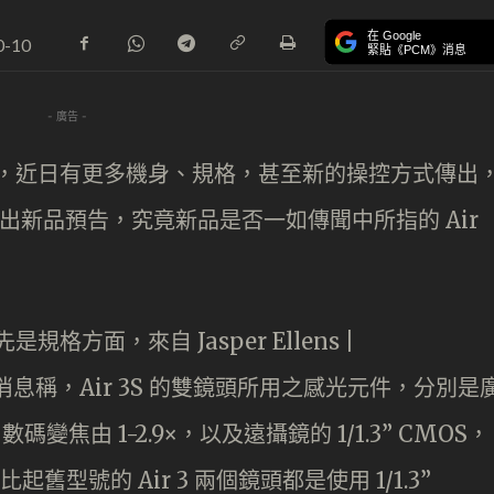
在 Google
0-10
緊貼《PCM》消息
- 廣告 -
 消息流出，近日有更多機身、規格，甚至新的操控方式傳出
在官網釋出新品預告，究竟新品是否一如傳聞中所指的 Air
規格方面，來自 Jasper Ellens |
流出的消息稱，Air 3S 的雙鏡頭所用之感光元件，分別是
碼變焦由 1-2.9×，以及遠攝鏡的 1/1.3” CMOS，
起舊型號的 Air 3 兩個鏡頭都是使用 1/1.3”