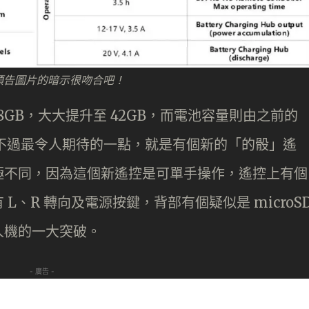
官網預告圖片的暗示很吻合吧！
 8GB，大大提升至 42GB，而電池容量則由之前的
mAh；不過最令人期待的一點，就是有個新的「的骰」遙
極不同，因為這個新遙控是可單手操作，遙控上有個
、R 轉向及電源按鍵，背部有個疑似是 microS
人機的一大突破。
- 廣告 -