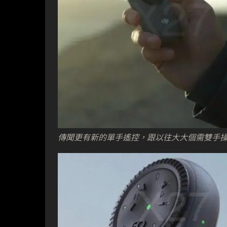
傳聞更有新的單手遙控，跟以往大大個需雙手