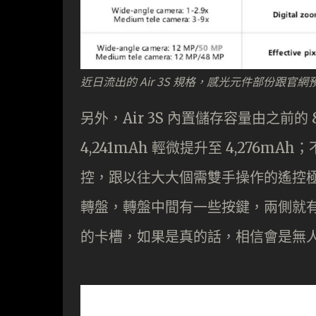
近日流出的 Air 3S 規格，感光元件部份跟
另外，Air 3S 內置儲存容量由之前的
4,241mAh 輕微提升至 4,276
控，跟以往大大個需雙手操作的遙控
轉盤，轉盤中間有一些按鍵，兩側就有 L
的卡槽，如果是真的話，相信會是無