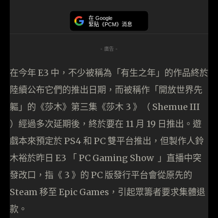
在 Google
緊貼《PCM》消息
- 廣告 -
在今年 E3 中，不少被稱為「有生之年」的作品終於
陸續公布它們的推出日期，而被稱作「開放世界先
軀」的《莎木》第三集《莎木 3 》（ Shemue III
）經過多次延期後，終於要在 11 月 19 日推出。遊
戲本來預定於 PS4 和 PC 雙平台推出，但製作人鈴
木裕於昨日 E3 「 PC Gaming Show 」直播中突
發改口，指《 3 》的 PC 版發行平台會從原先的
Steam 移至 Epic Games，引起眾籌者要求集體退
款。