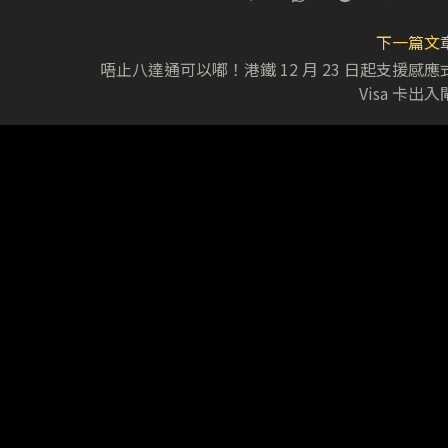
下一篇文
唔止八達通可以嘟！港鐵 12 月 23 日起支援感應
Visa 卡出入