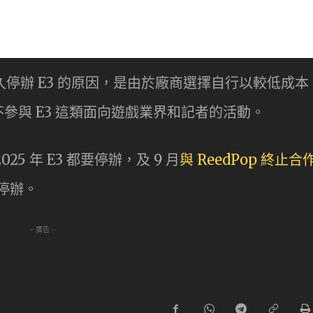
 表示，永久停辦 E3 的原因，是由於廠商選擇自行以較低成本
參與 E3 這類面向遊戲業界和記者的活動。
025 年 E3 都要停辦，及 9 月
與 ReedPop 終止合
停辦。
- 廣告 -