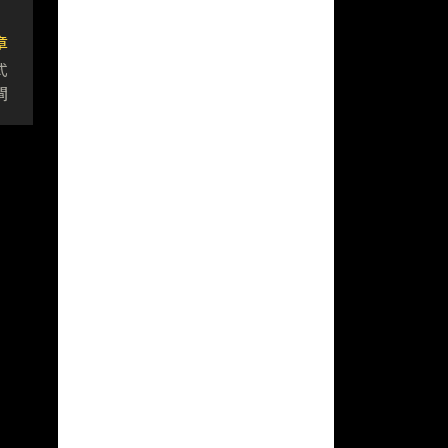
章
式
閘