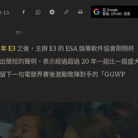
在 Google
2-13
緊貼《PCM》消息
- 廣告 -
 年 E3
之後，主辦 E3 的 ESA 娛樂軟件協會剛剛終
貼出簡短的聲明，表示經過超過 20 年一屆比一屆盛
還留下一句電競界賽後激勵敗陣對手的「GGWP