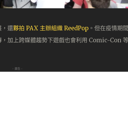
展，還
夥拍 PAX 主辦組織 ReedPop
。但在疫情期
加上跨媒體趨勢下遊戲也會利用 Comic-Con 
- 廣告 -