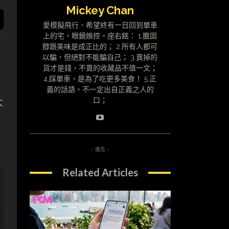
Mickey Chan
愛模擬飛行、希望終有一日回到單車
上的宅，眼鏡娘控。座右銘： 1.膽固
醇跟美味是成正比的； 2.所有人都可
以騙，但絕對不能騙自己； 3.賣掉的
貨才是錢，不賣的收藏品不值一文；
4.踩單車，是為了吃更多美食！ 5.正
義的話語，不一定出自正義之人的
大
口；
- 廣告 -
Related Articles