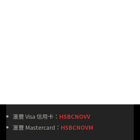
滙豐 Visa 信用卡：
HSBCNOVV
滙豐 Mastercard：
HSBCNOVM