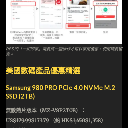
DBS 的「一扣即享」需要搞一些操作才可以享用優惠，使用時要留
意。
美國數碼產品優惠精選
Samsung 980 PRO PCIe 4.0 NVMe M.2
SSD (2TB)
無散熱片版本（MZ-V8P2T0B）：
US
$179.99
$173.79 （約 HK
$1,450
$1,358）