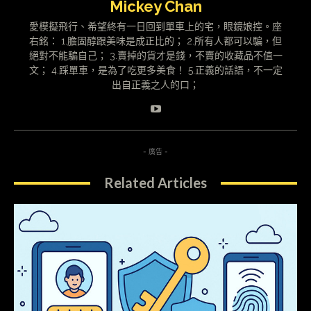
Mickey Chan
愛模擬飛行、希望終有一日回到單車上的宅，眼鏡娘控。座
右銘： 1.膽固醇跟美味是成正比的； 2.所有人都可以騙，但
絕對不能騙自己； 3.賣掉的貨才是錢，不賣的收藏品不值一
文； 4.踩單車，是為了吃更多美食！ 5.正義的話語，不一定
出自正義之人的口；
- 廣告 -
Related Articles