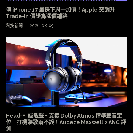
傳 iPhone 17 最快下周一加價！Apple 突調升
Trade-in 價疑為漲價鋪路
科技新聞
2026-08-09
Head-Fi 級靚聲 + 支援 Dolby Atmos 精準聲音定
位 打機聽歌兩不誤！Audeze Maxwell 2 ANC 評
測