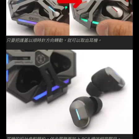
只要把護蓋以順時針方向轉動，就可以取出耳機。
耳機的設計會較簡約，仿金屬飾面加上 RGB 燈效相當醒目。