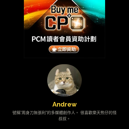
Andrew
號稱"周身刀無張利"的多媒體創作人。 很喜歡樂天熊仔的怪
叔叔。