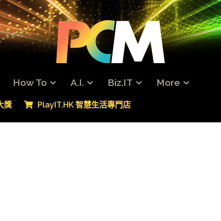
How To
A.I.
Biz.IT
More
專大獎
PlayIT.HK 智慧生活專門店