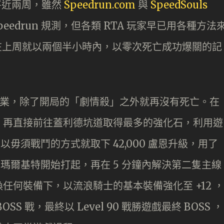
發售將近兩周，雖然
Speedrun.com
與
SpeedSouls
edrun 規測，但各類 RTA 玩家早已用各種方法
lic 在上周就以兩個半小時內，以零次死亡成功爆關的記
為起始職業，除了開局的「劇情殺」之外就再沒有死亡。在
，再直接前往蓋利德坑道取得最多的強化石，利用遊
以毋須戰鬥的方式就取下 42,000 盧恩升級，用了
」瑪爾基特開始打起，再在 5 分鐘內解決第二隻主線
任何裝備下，以流浪騎士的基本裝備強化至 +12 ，
OSS 戰，最終以 Level 90 戰勝遊戲最終 BOSS ，