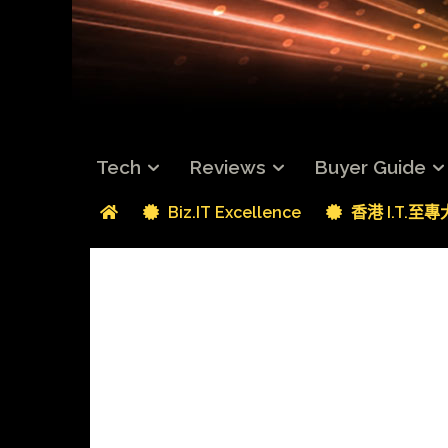
Tech
Reviews
Buyer Guide
Biz.IT Excellence
香港 I.T.至