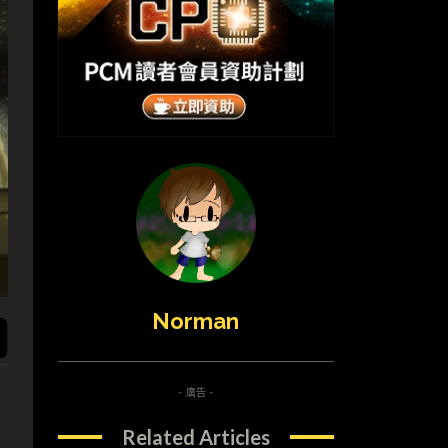
Norman
- 廣告 -
Related Articles