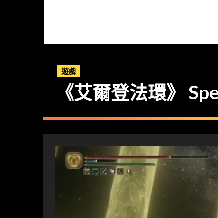
遊戲
《艾爾登法環》 Spe