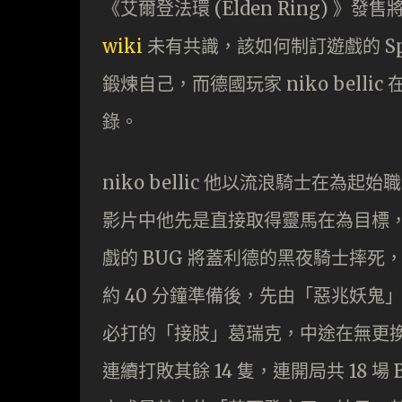
《艾爾登法環 (Elden Ring) 》
wiki
未有共識，該如何制訂遊戲的 Spe
鍛煉自己，而德國玩家 niko bel
錄。
niko bellic 他以流浪騎士在
影片中他先是直接取得靈馬在為目標
戲的 BUG 將蓋利德的黑夜騎士摔死，
約 40 分鐘準備後，先由「惡兆妖鬼
必打的「接肢」葛瑞克，中途在無更換
連續打敗其餘 14 隻，連開局共 18 場 B