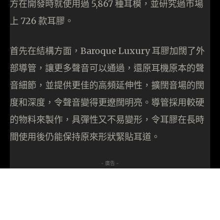
方在開發時就使用過 5,867 種耳模，並研究過市場
上 726 款耳膠。
首先在結構方面，Baroque Luxury 耳膠加闊了外
部導管，讓更多聲音可以通過，還原耳機原本的聲
音細節，並提供更佳的高頻延伸性，擴闊音場的闊
度和深度，令聲音變得更遼闊明亮。導管採用較硬
的物料來製作，具彈性又不易變形，令耳膠在長時
間使用後仍能保持原來形狀緊貼耳道。
- 廣告 -