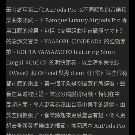
筆者試用第二代 AirPods Pro 以不同類型的音樂和
樂曲來測試一下 Baroque Luxury Airpods Pro 專
用耳膠的效果，包括《交響組曲宇宙戰艦ヤマト》
的澎湃交響樂、YOASOBI《UNDEAD》的強勁節
拍、KOHTA YAMAMOTO featuring Shun
Ikegai《Ctrl C》的明快節奏，以至清水美依紗
《Wave》和 Official 髭男 dism《日常》這些很有
都市感的樂曲，第一個印象是空間感有所擴張，聲
音在耳道裡回盪，樂器分隔變得明顯，特別在中、
高頻方面，令人更容易聽出合奏中樂手的延遲。由
於空間擴張了，音樂聽起來更感豐富有趣，令人更
想去重新發掘樂曲的細節。換回原本 AirPods Pro