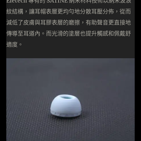
Eletech 專有的 SATINÉ 納米材料技術以納米波浪
紋結構，讓耳帽表層更均勻地分散耳壓分佈，從而
減低了皮膚與耳膠表層的磨擦，有助聲音更直接地
傳導至耳道內。而光滑的塗層也提升觸感和佩戴舒
適度。