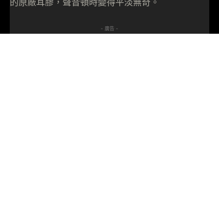
的原廠耳膠，聲音頓時變得平淡無奇。
- 廣告 -