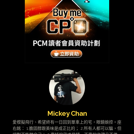
Mickey Chan
愛模擬飛行、希望終有一日回到單車上的宅，眼鏡娘控。座
右銘： 1.膽固醇跟美味是成正比的； 2.所有人都可以騙，但