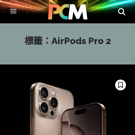
標籤：
AirPods Pro 2