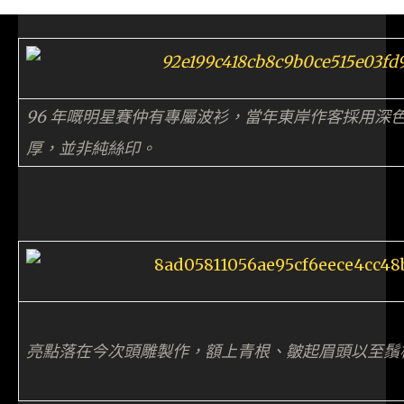
96 年嘅明星賽仲有專屬波衫，當年東岸作客採用深
厚，並非純絲印。
亮點落在今次頭雕製作，額上青根、皺起眉頭以至鬚