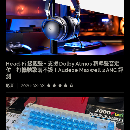
Head-Fi 級靚聲 + 支援 Dolby Atmos 精準聲音定
位 打機聽歌兩不誤！Audeze Maxwell 2 ANC 評
測
影音
2026-08-08