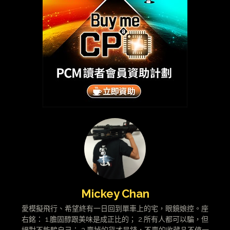
Mickey Chan
愛模擬飛行、希望終有一日回到單車上的宅，眼鏡娘控。座
右銘： 1.膽固醇跟美味是成正比的； 2.所有人都可以騙，但
絕對不能騙自己； 3.賣掉的貨才是錢，不賣的收藏品不值一