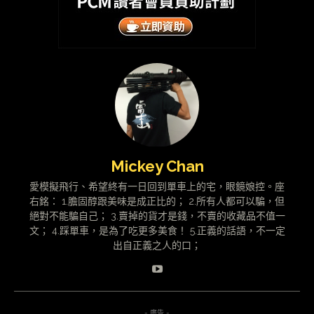
Mickey Chan
愛模擬飛行、希望終有一日回到單車上的宅，眼鏡娘控。座
右銘： 1.膽固醇跟美味是成正比的； 2.所有人都可以騙，但
絕對不能騙自己； 3.賣掉的貨才是錢，不賣的收藏品不值一
文； 4.踩單車，是為了吃更多美食！ 5.正義的話語，不一定
出自正義之人的口；
- 廣告 -