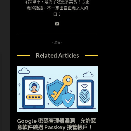
4.踩單車，是為了吃更多美食！ 5.正
義的話語，不一定出自正義之人的
口；
- 廣告 -
Related Articles
Google 密碼管理器漏洞 允許惡
意軟件繞過 Passkey 接管帳戶！