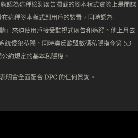
anff 就認為這種檢測廣告攔截的腳本程式實際上是間諜
發布這種腳本程式到用戶的裝置，同時認為
攔截牆」來迫使用戶接受監視式廣告和追蹤。他上月去
截檢測系統侵犯私隱，同時違反歐盟數碼私隱指令第 5.3
關公約規定的基本私隱權。
就表明會全面配合 DPC 的任何質詢。