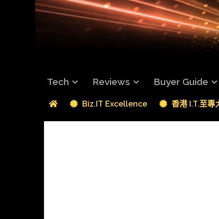
Tech
Reviews
Buyer Guide
Biz.IT Excellence
香港 I.T.至