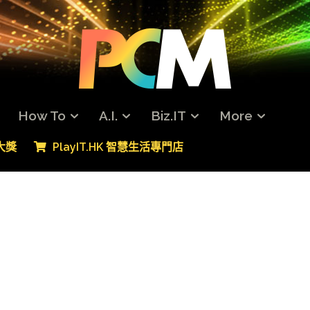
How To
A.I.
Biz.IT
More
專大獎
PlayIT.HK 智慧生活專門店