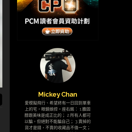
Mickey Chan
愛模擬飛行、希望終有一日回到單車
上的宅，眼鏡娘控。座右銘： 1.膽固
醇跟美味是成正比的； 2.所有人都可
以騙，但絕對不能騙自己； 3.賣掉的
貨才是錢，不賣的收藏品不值一文；