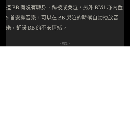
道 BB 有沒有轉身、踢被或哭泣，另外 BM1 亦內置
5 首安撫音樂，可以在 BB 哭泣的時候自動播放音
樂，舒緩 BB 的不安情緒。
- 廣告 -