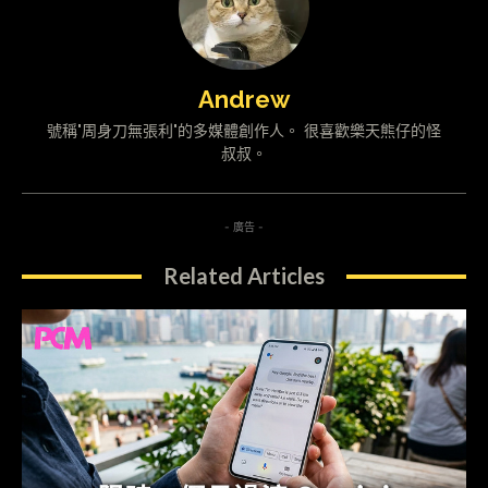
Andrew
號稱"周身刀無張利"的多媒體創作人。 很喜歡樂天熊仔的怪
叔叔。
- 廣告 -
Related Articles