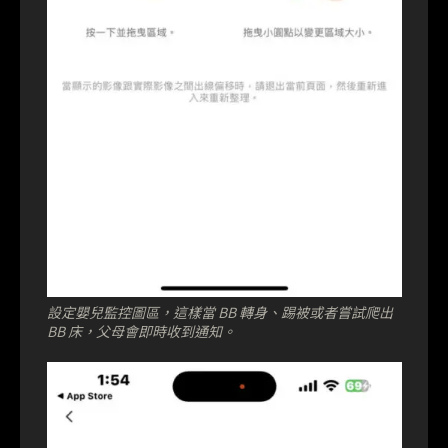
設定嬰兒監控圖區，這樣當 BB 轉身、踢被或者嘗試爬出
BB 床，父母會即時收到通知。