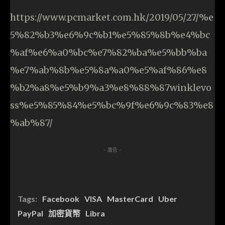
https://www.pcmarket.com.hk/2019/05/27/%e
5%82%b3%e6%9c%b1%e5%85%8b%e4%bc
%af%e6%a0%bc%e7%82%ba%e5%bb%ba
%e7%ab%8b%e5%8a%a0%e5%af%86%e8
%b2%a8%e5%b9%a3%e8%88%87winklevo
ss%e5%85%84%e5%bc%9f%e6%9c%83%e8
%ab%87/
- 廣告 -
Tags:
Facebook
VISA
MasterCard
Uber
PayPal
加密貨幣
Libra