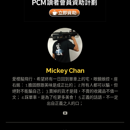
Mickey Chan
愛模擬飛行、希望終有一日回到單車上的宅，眼鏡娘控。座
右銘： 1.膽固醇跟美味是成正比的； 2.所有人都可以騙，但
絕對不能騙自己； 3.賣掉的貨才是錢，不賣的收藏品不值一
文； 4.踩單車，是為了吃更多美食！ 5.正義的話語，不一定
出自正義之人的口；