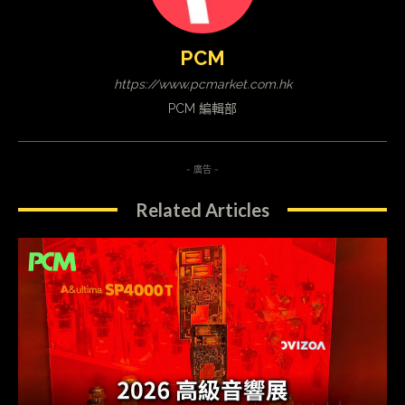
PCM
https://www.pcmarket.com.hk
PCM 編輯部
- 廣告 -
Related Articles