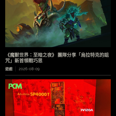
《魔獸世界：至暗之夜》 團隊分享「烏拉特克的詛
咒」新首領戰巧思
遊戲
2026-08-09