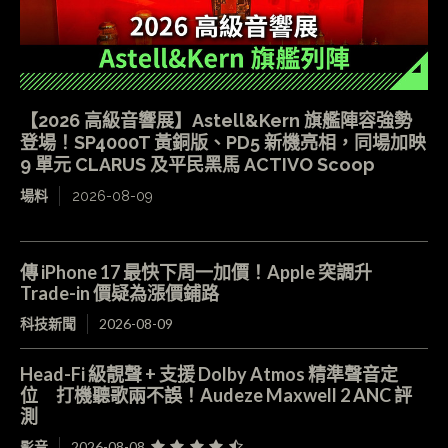
【2026 高級音響展】Astell&Kern 旗艦陣容強勢
登場！SP4000T 黃銅版、PD5 新機亮相，同場加映
9 單元 CLARUS 及平民黑馬 ACTIVO Scoop
場料
2026-08-09
傳 iPhone 17 最快下周一加價！Apple 突調升
Trade-in 價疑為漲價鋪路
科技新聞
2026-08-09
Head-Fi 級靚聲 + 支援 Dolby Atmos 精準聲音定
位 打機聽歌兩不誤！Audeze Maxwell 2 ANC 評
測
影音
2026-08-08