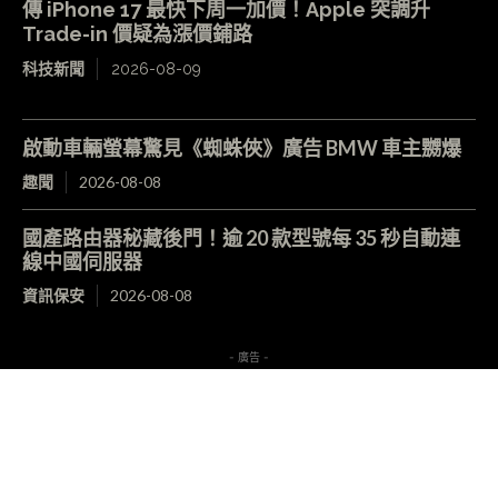
傳 iPhone 17 最快下周一加價！Apple 突調升
Trade-in 價疑為漲價鋪路
科技新聞
2026-08-09
啟動車輛螢幕驚見《蜘蛛俠》廣告 BMW 車主嬲爆
趣聞
2026-08-08
國產路由器秘藏後門！逾 20 款型號每 35 秒自動連
線中國伺服器
資訊保安
2026-08-08
- 廣告 -