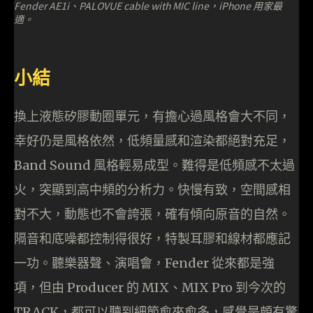
Fender AE1i、PALOVUE cable with MIC line，iPhone 用家最
適。
小結
換上液態矽膠動圈單元，有擔心過風格會大不同，
幸好仍是風格依然，低頻量感和渲染都絕對充足，
Band Sound 風格輕易成型。難得是低頻感不太過
火，突顯到高中頻的分析力。快慢有致，空間感相
對不大，動態也不會誇張，確有傾向原音的自然。
隔音和底噪都控制得很好，特製耳膠和線材都應記
一功。聽樂器聲、演唱會，Fender 從來都是強
項，但由 Producer 的 MIX、MIX Pro 到今次的
TRACK，都可以聽到細節愈來愈多，感覺是頗有驚