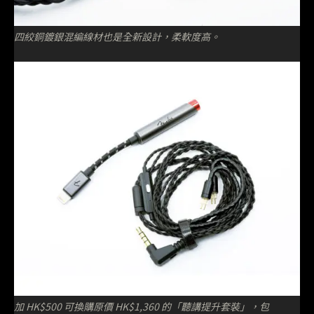
四絞銅鍍銀混編線材也是全新設計，柔軟度高。
加 HK$500 可換購原價 HK$1,360 的「聽講提升套裝」，包