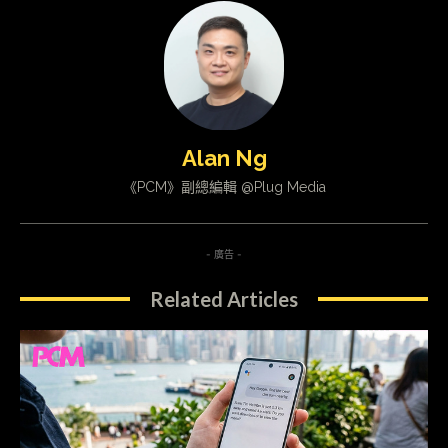
Alan Ng
《PCM》副總編輯 @Plug Media
- 廣告 -
Related Articles