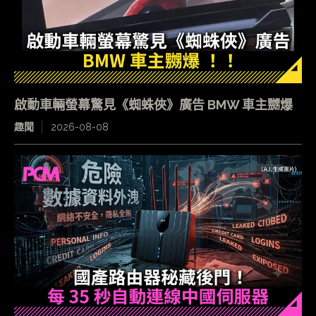
啟動車輛螢幕驚見《蜘蛛俠》廣告 BMW 車主嬲爆
趣聞
2026-08-08