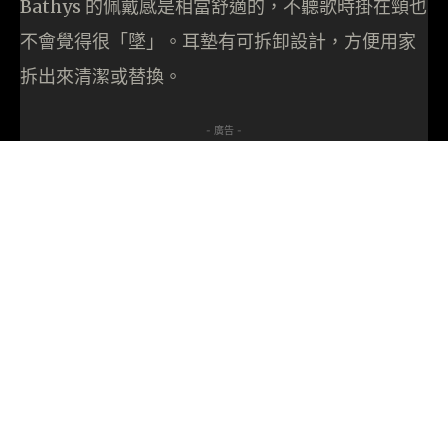
Bathys 的佩戴感是相當舒適的，不聽歌時掛在頸也
不會覺得很「墜」。耳墊有可拆卸設計，方便用家
拆出來清潔或替換。
- 廣告 -