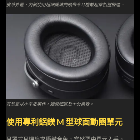
皮革外覆、內側使用超細纖維的頭帶令耳機戴起來相當舒適。
耳墊是以小羊皮製作，觸感細膩及十分柔軟。
使用專利鋁鎂 M 型球面動圈單元
耳罩式耳機追求極緻音色，當然要由單元入手。